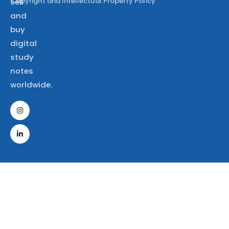
Copyright and Intellectual Property Policy
sell
and
buy
digital
study
notes
worldwide.