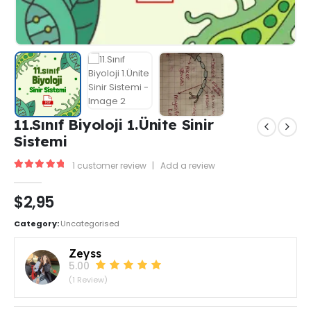
11.Sınıf Biyoloji 1.Ünite Sinir
Sistemi
1
customer review
|
Add a review
5.00
out of 5
$
2,95
Category:
Uncategorised
Zeyss
5.00
(1 Review)