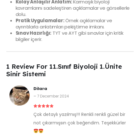
Kolay Anlaşılır Anlatım:
Karmaşık biyoloji
kavramlarını sadeleştiren açıklamalar ve görsellerle
dolu.
Pratik Uygulamalar:
Örnek açıklamalar ve
ayrıntılarla anlatımları pekiştirme imkanı.
Sınav Hazırlığı:
TYT ve AYT gibi sınavlar için kritik
bilgiler içerir.
1 Review For
11.Sınıf Biyoloji 1.Ünite
Sinir Sistemi
Dilara
–
7 December 2024
5
out of 5
Çok detaylı yazılmış!!! Renkli renkli güzel bir
not çıkarmışsın çok beğendim. Teşekkürler